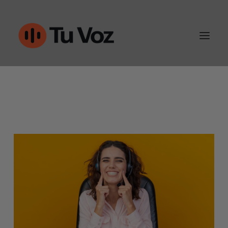
Atención al cliente
Ventas y outbound
IA & Automatización
Conoce Tu-Voz
Contacto
960452050