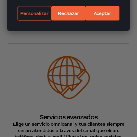
Recepción de llamadas
Atendemos tus llamadas entrantes de manera
Personalizar
Rechazar
Aceptar
óptima evitando la pérdida de llamadas y tiempos de
espera. Atención al cliente, telesecretaria, gestión de
citas, elige tu servicio.
Servicios avanzados
Elige un servicio omnicanal y tus clientes siempre
serán atendidos a través del canal que elijan:
teléfono, chat, e-mail, WhatsApp, redes sociales.