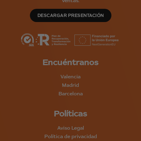
ventas.
i
c
i
DESCARGAR PRESENTACIÓN
t
a
s
?
*
Encuéntranos
Valencia
Madrid
Barcelona
Políticas
Aviso Legal
Política de privacidad