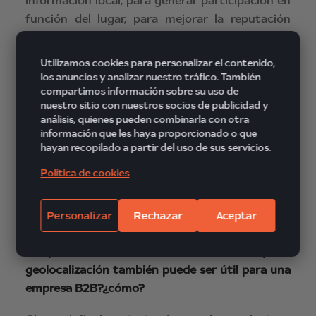
información local, para generar participación en
función del lugar, para mejorar la reputación
online, para generara tráfico web o para mejorar
el posicionamiento natural en Google. Una vez
Utilizamos cookies para personalizar el contenido,
se tenga eso claro hay que analizar en qué
los anuncios y analizar nuestro tráfico. También
canales se comunica el cliente y es entonces
compartimos información sobre su uso de
nuestro sitio con nuestros socios de publicidad y
cuando sabremos qué herramientas utilizar.
Por
análisis, quienes pueden combinarla con otra
último la claves está en incorporar siempre una
información que les haya proporcionado o que
variable espacial (dirección o coordenadas) a la
hayan recopilado a partir del uso de sus servicios.
base de datos
.
Política de cookies
– La geolocalización es muy útil sobre todo para
negocios relacionados con el turismo, la
Personalizar
Rechazar
Aceptar
hostelería, etc. Sin embargo, parece algo difícil
de aplicar en un entorno B2B, ¿consideras que la
geolocalización también puede ser útil para una
empresa B2B?¿cómo?