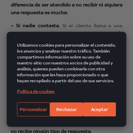
diferencia de ser atendido a no recibir ni siquiera
una respuesta es mucha:
– Si nadie contesta.
Si el cliente llama a una
empresa y no recibe respuesta de ningún tipo,
la
experiencia como cliente será nefasta
, por lo
Utilizamos cookies para personalizar el contenido,
que seguramente no volverá a llamar nunca.
los anuncios y analizar nuestro tráfico. También
Tampoco en septiembre.
compartimos información sobre su uso de
nuestro sitio con nuestros socios de publicidad y
análisis, quienes pueden combinarla con otra
– Si recibe respuesta
. El cliente llama, y es
información que les haya proporcionado o que
atendido debidamente. A pesar de que su
hayan recopilado a partir del uso de sus servicios.
necesidad no pueda ser resuelta
Política de cookies
inmediatamente, porque la persona responsable
o encargada esté efectivamente de vacaciones,
el cliente sabe que la empresa siempre está ahí y
Personalizar
Rechazar
Aceptar
cuándo puede ser atendida su petición. Por lo
que
su experiencia será bastante mejor que si
no recibe ningún tipo de respuesta.