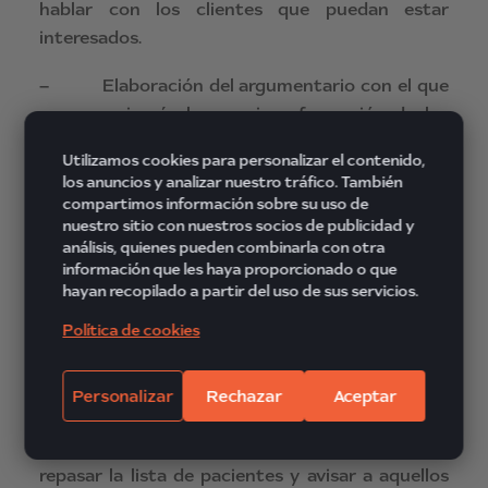
hablar con los clientes que puedan estar
interesados.
– Elaboración del argumentario con el que
se comunicará el mensaje y formación de los
teleoperadores que lo harán.
Utilizamos cookies para personalizar el contenido,
los anuncios y analizar nuestro tráfico. También
– Realización del servicio y seguimiento de
compartimos información sobre su uso de
resultados.
nuestro sitio con nuestros socios de publicidad y
análisis, quienes pueden combinarla con otra
– Control de calidad.
información que les haya proporcionado o que
hayan recopilado a partir del uso de sus servicios.
– Plan de mejora contínua.
Política de cookies
Por ejemplo, en el caso de una clínica dental, los
expertos recomiendan una revisión anual, sin
Personalizar
Rechazar
Aceptar
embargo son muchas las personas que se
olvidan de esta recomendación. ¿Por qué no
repasar la lista de pacientes y avisar a aquellos