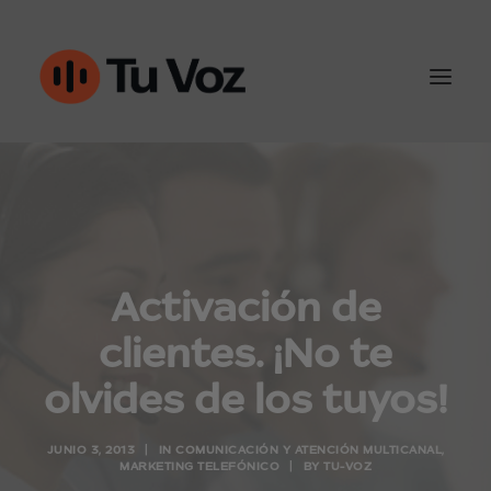
Atención al cliente
Ventas y outbound
Activación de
IA & Automatización
clientes. ¡No te
Conoce Tu-Voz
olvides de los tuyos!
Contacto
JUNIO 3, 2013
|
IN
COMUNICACIÓN Y ATENCIÓN MULTICANAL
,
MARKETING TELEFÓNICO
|
BY
TU-VOZ
960452050