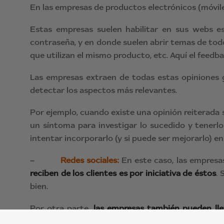
En las empresas de productos electrónicos (móviles,
Estas empresas suelen habilitar en sus webs es
contraseña, y en donde suelen abrir temas de todo
que utilizan el mismo producto, etc. Aquí el feedba
Las empresas extraen de todas estas opiniones g
detectar los aspectos más relevantes.
Por ejemplo, cuando existe una opinión reiterada 
un síntoma para investigar lo sucedido y tenerlo
intentar incorporarlo (y si puede ser mejorarlo) en 
–
Redes sociales:
En este caso, las empresas
reciben de los clientes es por iniciativa de éstos
. 
bien.
Por otra parte,
las empresas también pueden ll
conversaciones en Twitter, etc.