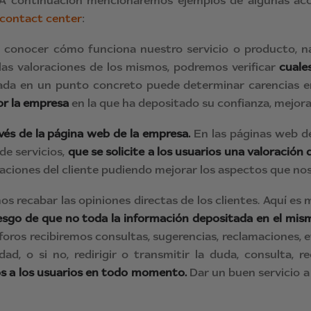
 A continuación mencionaremos ejemplos de algunas acci
contact center
:
 conocer cómo funciona nuestro servicio o producto, 
las valoraciones de los mismos, podremos verificar
cuale
rada en un punto concreto puede determinar carencias e
or la empresa
en la que ha depositado su confianza, mejoran
avés de la página web de la empresa.
En las páginas web d
de servicios,
que se solicite a los usuarios una valoración
loraciones del cliente pudiendo mejorar los aspectos que no
os recabar las opiniones directas de los clientes. Aquí e
iesgo de que no toda la información depositada en el mism
foros recibiremos consultas, sugerencias, reclamaciones,
d, o si no, redirigir o transmitir la duda, consulta, r
s a los usuarios en todo momento.
Dar un buen servicio a 