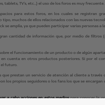
 tablets, TV’s, etc…) el uso de los foros es muy frecuente.
pacios para estos foros, en los cuales se registran gr
 tipo, muchos de ellos relacionados con las nuevas tecnolo
ck se amplía, ya que pueden participar varias personas a la
ran cantidad de información que, por medio de filtros 
sobre el funcionamiento de un producto o de algún apartad
 en cuenta en otros productos posteriores. Si por el co
el futuro.
 que prestan un servicio de atención al cliente a través 
Son los propios seguidores o los fans los que se encargan 
evar a cabo acciones en estos medios
para conocer la o