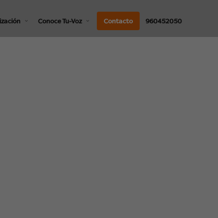
ización
Conoce Tu-Voz
Contacto
960452050