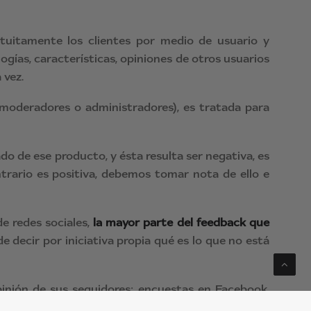
atuitamente los clientes por medio de usuario y
gías, características, opiniones de otros usuarios
 vez.
(moderadores o administradores), es tratada para
o de ese producto, y ésta resulta ser negativa, es
ntrario es positiva, debemos tomar nota de ello e
de redes sociales,
la mayor parte del feedback que
de decir por iniciativa propia qué es lo que no está
pinión de sus seguidores: encuestas en Facebook,