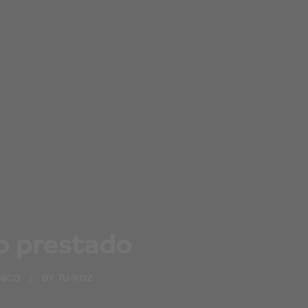
io prestado
NICO
|
BY
TU-VOZ