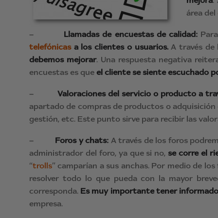
mejora
.
área del
–
Llamadas de encuestas de calidad:
Para
telefónicas
a los clientes o usuarios.
A través de 
debemos mejorar
. Una respuesta negativa reite
encuestas es que
el cliente se siente escuchado p
–
Valoraciones del servicio o producto a tr
apartado de compras de productos o adquisición 
gestión, etc. Este punto sirve para recibir las va
–
Foros y chats:
A través de los foros podrem
administrador del foro, ya que si no,
se corre el r
“
trolls
” camparían a sus anchas. Por medio de los 
resolver todo lo que pueda con la mayor breveda
corresponda.
Es muy importante tener informado
empresa.