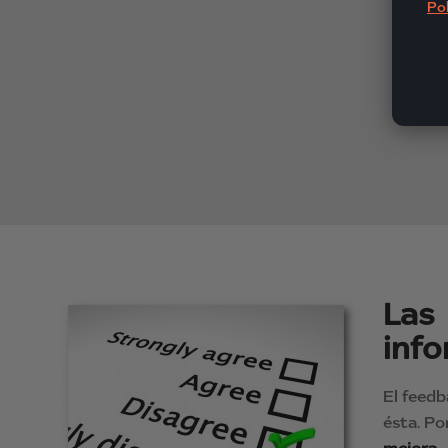
Pol
Las
inf
El feedb
ésta. Po