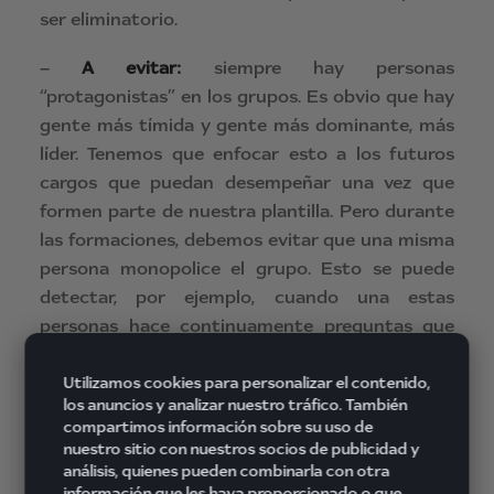
ser eliminatorio.
–
A evitar:
siempre hay personas
“protagonistas” en los grupos. Es obvio que hay
gente más tímida y gente más dominante, más
líder. Tenemos que enfocar esto a los futuros
cargos que puedan desempeñar una vez que
formen parte de nuestra plantilla. Pero durante
las formaciones, debemos evitar que una misma
persona monopolice el grupo. Esto se puede
detectar, por ejemplo, cuando una estas
personas hace continuamente preguntas que
no aportan nada a los temas de conversación.
En este caso debemos prestar más atención a
Utilizamos cookies para personalizar el contenido,
los anuncios y analizar nuestro tráfico. También
otras personas que también están intentando
compartimos información sobre su uso de
aportar, y si es necesario, atajar de raíz el
nuestro sitio con nuestros socios de publicidad y
problema dándole un toque de atención.
análisis, quienes pueden combinarla con otra
información que les haya proporcionado o que