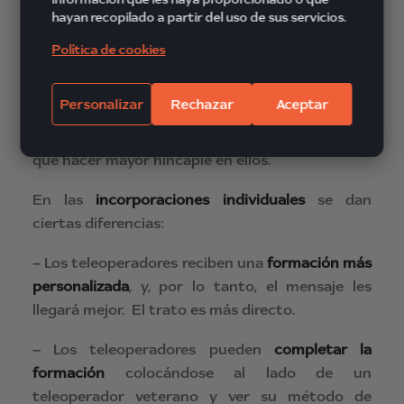
hayan recopilado a partir del uso de sus servicios.
– Por último, dentro del apartado de
formaciones grupales
, también puede darse el
Política de cookies
caso de que algunos agentes veteranos a los
que haya que enseñarles un nuevo servicio, o la
Personalizar
Rechazar
Aceptar
modificación de algún protocolo o
procedimiento desconecten, por lo que habrá
que hacer mayor hincapié en ellos.
En las
incorporaciones individuales
se dan
ciertas diferencias:
– Los teleoperadores reciben una
formación más
personalizada
, y, por lo tanto, el mensaje les
llegará mejor. El trato es más directo.
– Los teleoperadores pueden
completar la
formación
colocándose al lado de un
teleoperador veterano y ver su método de