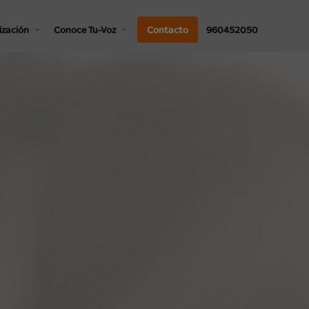
ización
Conoce Tu-Voz
Contacto
960452050