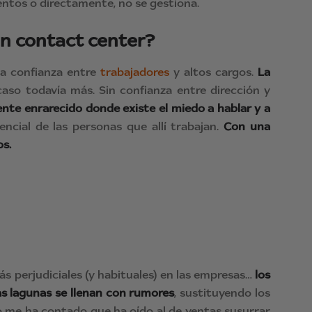
entos o directamente, no se gestiona.
un
contact center
?
a confianza entre
trabajadores
y altos cargos.
La
aso todavía más. Sin confianza entre dirección y
nte enrarecido donde existe el miedo a hablar y a
encial de las personas que allí trabajan.
Con una
os.
s perjudiciales (y habituales) en las empresas…
los
as lagunas se llenan con rumores
, sustituyendo los
do me ha contado que ha oído al de ventas susurrar