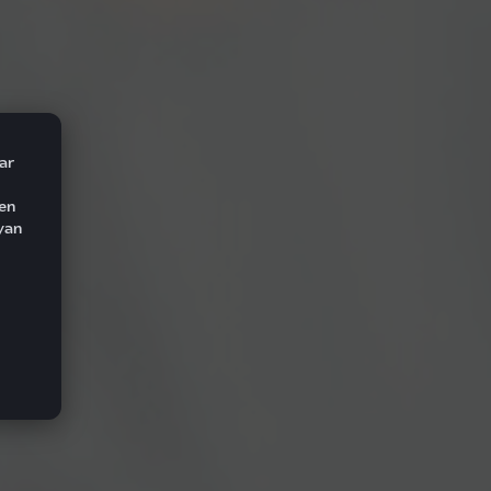
ar
den
yan