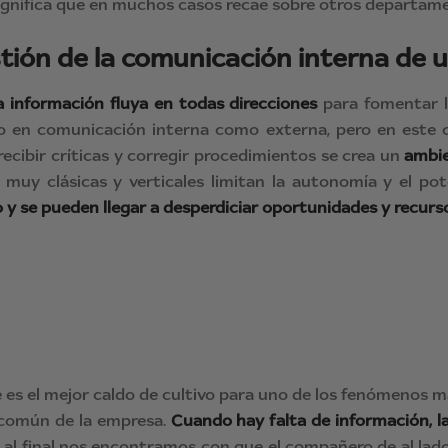
 significa que en muchos casos recae sobre otros departam
ión de la comunicación interna de 
a información fluya en todas direcciones
para fomentar l
to en comunicación interna como externa, pero en este c
 recibir críticas y corregir procedimientos se crea un
ambie
 muy clásicas y verticales limitan la autonomía y el pot
to y se pueden llegar a desperdiciar oportunidades y recurs
 es el mejor caldo de cultivo para uno de los fenómenos má
 común de la empresa.
Cuando hay falta de información, l
y al final nos encontramos con que el compañero de al la