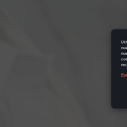
Uti
nue
nue
com
rec
Pol