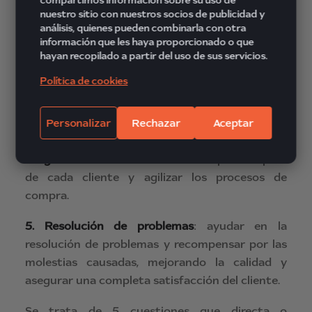
compartimos información sobre su uso de
revisar el stock, y proveer de una calidad de
nuestro sitio con nuestros socios de publicidad y
producto inesperada.
análisis, quienes pueden combinarla con otra
información que les haya proporcionado o que
3. Experiencia de marca
: disponer de una tienda
hayan recopilado a partir del uso de sus servicios.
con un ambiente estimulante, un producto
Política de cookies
siempre de calidad, transmitir que cada cliente
es especial y que siempre se puede llegar a un
Personalizar
Rechazar
Aceptar
acuerdo.
4. Agilidad:
ser conscientes del tiempo de espera
de cada cliente y agilizar los procesos de
compra.
5. Resolución de problemas
: ayudar en la
resolución de problemas y recompensar por las
molestias causadas, mejorando la calidad y
asegurar una completa satisfacción del cliente.
Se trata de 5 cuestiones que directa o