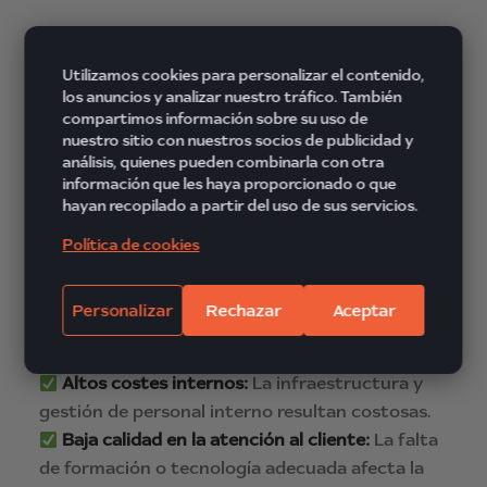
Utilizamos cookies para personalizar el contenido,
¿Cuándo es el momento
los anuncios y analizar nuestro tráfico. También
adecuado para externalizar tu
compartimos información sobre su uso de
Contact Center?
nuestro sitio con nuestros socios de publicidad y
análisis, quienes pueden combinarla con otra
información que les haya proporcionado o que
Si tu empresa experimenta alguna de estas
hayan recopilado a partir del uso de sus servicios.
situaciones, la
externalización del servicio de
Política de cookies
contact center
es la mejor opción:
Crecimiento rápido:
Tu volumen de clientes
Personalizar
Rechazar
Aceptar
ha aumentado y necesitas gestionar más
interacciones.
Altos costes internos:
La infraestructura y
gestión de personal interno resultan costosas.
Baja calidad en la atención al cliente:
La falta
de formación o tecnología adecuada afecta la