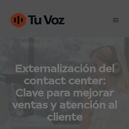
Atención al cliente
Externalización del
Ventas y outbound
contact center:
IA & Automatización
Clave para mejorar
Conoce Tu-Voz
ventas y atención al
Contacto
cliente
960452050