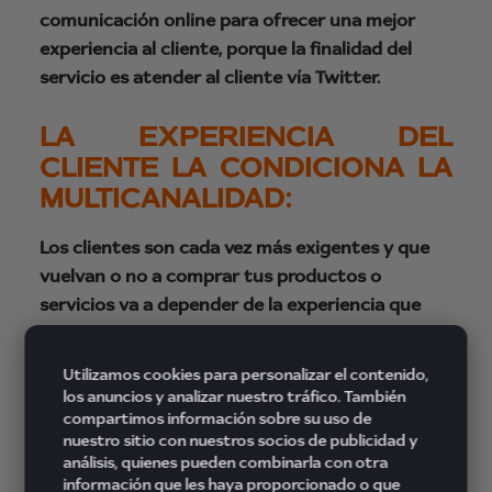
comunicación online para ofrecer una mejor
experiencia al cliente, porque la finalidad del
servicio es atender al cliente vía Twitter.
LA EXPERIENCIA DEL
CLIENTE LA CONDICIONA LA
MULTICANALIDAD:
Los clientes son cada vez más exigentes y que
vuelvan o no a comprar tus productos o
servicios va a depender de la experiencia que
tengan con tu compañía.
Si intentan entrar por
una puerta y la encuentra cerrada, o reciben una
Utilizamos cookies para personalizar el contenido,
mala contestación nunca volverán a tocar.
los anuncios y analizar nuestro tráfico. También
compartimos información sobre su uso de
Lo que quiere una empresa es que la experiencia
nuestro sitio con nuestros socios de publicidad y
análisis, quienes pueden combinarla con otra
de sus clientes sea positiva cuando se inicia una
información que les haya proporcionado o que