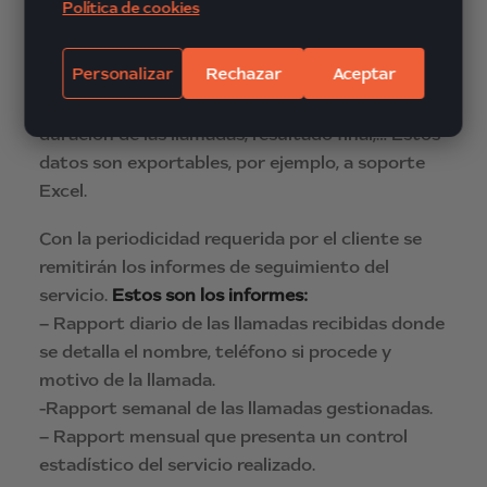
Política de cookies
De todas las llamadas registradas, se podrá
obtener un informe detallado
del número
Personalizar
Rechazar
Aceptar
llamadas gestionadas, filtrar los resultados
obtenidos por horarios, días/semanas/meses,
duración de las llamadas, resultado final,… Estos
datos son exportables, por ejemplo, a soporte
Excel.
Con la periodicidad requerida por el cliente se
remitirán los informes de seguimiento del
servicio.
Estos son los informes:
– Rapport diario de las llamadas recibidas donde
se detalla el nombre, teléfono si procede y
motivo de la llamada.
-Rapport semanal de las llamadas gestionadas.
– Rapport mensual que presenta un control
estadístico del servicio realizado.