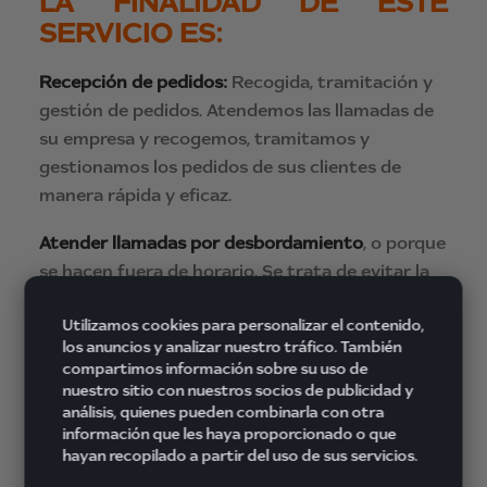
LA FINALIDAD DE ESTE
SERVICIO ES:
Recepción de pedidos:
Recogida, tramitación y
gestión de pedidos. Atendemos las llamadas de
su empresa y recogemos, tramitamos y
gestionamos los pedidos de sus clientes de
manera rápida y eficaz.
Atender llamadas por desbordamiento
, o porque
se hacen fuera de horario. Se trata de evitar la
pérdida de llamadas y tiempos de espera.
Utilizamos cookies para personalizar el contenido,
Gestión de reclamaciones – Tratamiento de
los anuncios y analizar nuestro tráfico. También
compartimos información sobre su uso de
incidencias:
Atendemos las llamadas de
nuestro sitio con nuestros socios de publicidad y
reclamación de sus clientes y las gestionamos
análisis, quienes pueden combinarla con otra
según el protocolo establecido para darles una
información que les haya proporcionado o que
hayan recopilado a partir del uso de sus servicios.
respuesta rápida y profesional.