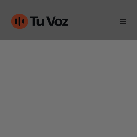
Atención al cliente
Ventas y outbound
IA & Automatización
Conoce Tu-Voz
Contacto
960452050