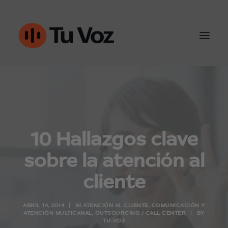
Atención al cliente
Ventas y outbound
10 Hallazgos clave
IA & Automatización
sobre la atención al
Conoce Tu-Voz
cliente
Contacto
ABRIL 14, 2014
|
IN
ATENCIÓN AL CLIENTE
,
COMUNICACIÓN Y
ATENCIÓN MULTICANAL
,
OUTSOURCING / CALL CENTER
|
BY
TU-VOZ
960452050