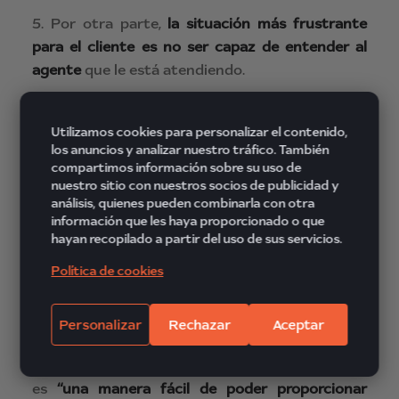
5. Por otra parte,
la situación más frustrante
para el cliente es no ser capaz de entender al
agente
que le está atendiendo.
6. Los clientes
no están dispuestos a pagar más
por un servicio de mayor calidad
.
Utilizamos cookies para personalizar el contenido,
los anuncios y analizar nuestro tráfico. También
compartimos información sobre su uso de
7. Los clientes están más dispuestos a utilizar las
nuestro sitio con nuestros socios de publicidad y
redes sociales para expresar una buena
análisis, quienes pueden combinarla con otra
experiencia del servicio de atención al cliente
información que les haya proporcionado o que
hayan recopilado a partir del uso de sus servicios.
antes que para quejarse de una mala.
Política de cookies
8. La aplicación para móvil más deseada fue
tener un calendario para la devolución de
Personalizar
Rechazar
Aceptar
llamadas.
9. La característica más deseada por los clientes
es
“una manera fácil de poder proporcionar