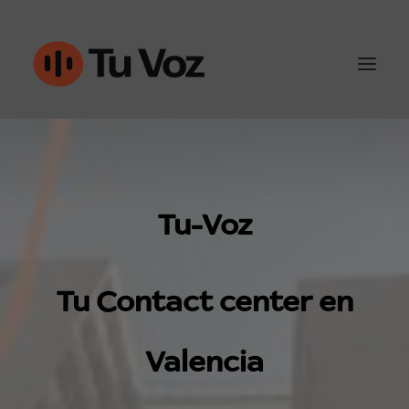
Atención al cliente
Ventas y outbound
Tu-Voz
IA & Automatización
Tu Contact center en
Conoce Tu-Voz
Contacto
Valencia
960452050