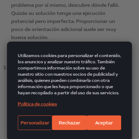
problema por sí mismo, descubre dónde falló.
Quizás su solución tenga una ejecución
potencial pero imperfecta. Proporcionar un
poco de orientación adicional suele ser muy
buena solución.
Utilizamos cookies para personalizar el contenido,
los anuncios y analizar nuestro tráfico. También
«¿Qué características de nuestro
compartimos información sobre su uso de
servicio te gustan más?»
nuestro sitio con nuestros socios de publicidad y
análisis, quienes pueden combinarla con otra
Las preguntas de TED con frecuencia ayudan a
información que les haya proporcionado o que
hayan recopilado a partir del uso de sus servicios.
los agentes cuando se trata de clientes
indecisos. El ejemplo anterior ayuda a descubrir
Política de cookies
las preferencias personales del cliente. El agente
puede utilizarlas para guiar al cliente hacia la
Personalizar
Rechazar
Aceptar
solución más adecuada o un producto que le
parezca interesante.