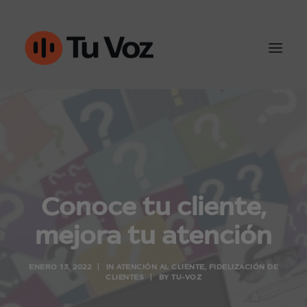
Atención al cliente
Ventas y outbound
IA & Automatización
Conoce tu cliente,
Conoce Tu-Voz
mejora tu atención
Contacto
ENERO 13, 2022
|
IN
ATENCIÓN AL CLIENTE
,
FIDELIZACIÓN DE
CLIENTES
|
BY
TU-VOZ
960452050