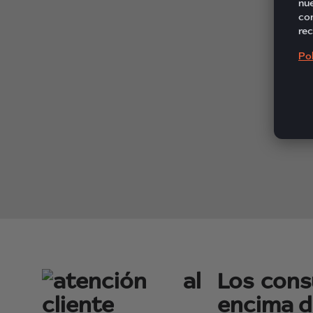
nue
com
rec
Pol
Los cons
encima d