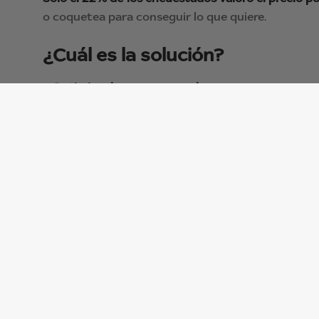
o coquetea para conseguir lo que quiere.
¿Cuál es la solución?
– Optimizar los recursos en los
contact centers
.
– Sorprende y deleitar a los clientes
como regla ge
– No des por hecho que agobiar a los clientes
con o
–
Escucha a tus clientes
y después actúa en conse
Los clientes exigen calidad en el servicio
, ya no e
tanto en el momento de compra como en la post-