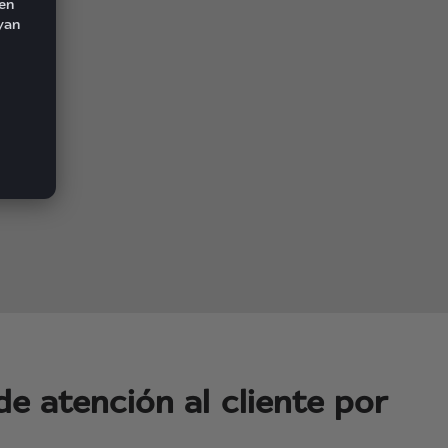
den
yan
de atención al cliente por