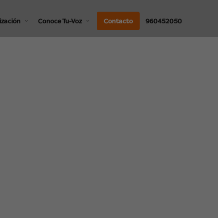
ización
Conoce Tu-Voz
Contacto
960452050