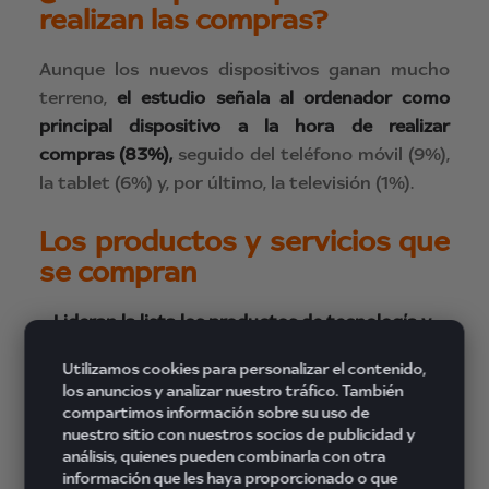
realizan las compras?
Aunque los nuevos dispositivos ganan mucho
terreno,
el estudio señala al ordenador como
principal dispositivo a la hora de realizar
compras (83%),
seguido del teléfono móvil (9%),
la tablet (6%) y, por último, la televisión (1%).
Los productos y servicios que
se compran
– Lideran la lista los productos de tecnología y
comunicación con un 68%.
Utilizamos cookies para personalizar el contenido,
los anuncios y analizar nuestro tráfico. También
– Les sigue el
ocio y la cultura
con el 66%.
compartimos información sobre su uso de
nuestro sitio con nuestros socios de publicidad y
– Los
viajes y estancias
se posicionan en el
análisis, quienes pueden combinarla con otra
segundo lugar con el 64%.
información que les haya proporcionado o que