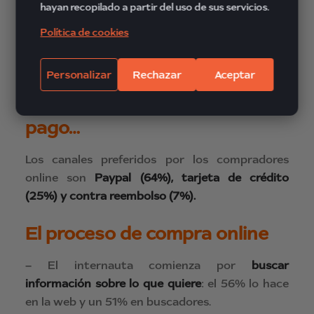
hayan recopilado a partir del uso de sus servicios.
– La
moda
ocupa el puesto número 4 con el 48%.
Política de cookies
– Por último tenemos la
alimentación
con un
nada despreciable 42%.
Personalizar
Rechazar
Aceptar
En cuanto a las formas de
pago…
Los canales preferidos por los compradores
online son
Paypal (64%), tarjeta de crédito
(25%) y contra reembolso (7%).
El proceso de compra online
– El internauta comienza por
buscar
información sobre lo que quiere
: el 56% lo hace
en la web y un 51% en buscadores.