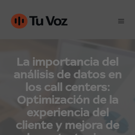
Atención al cliente
La importancia del
Ventas y outbound
análisis de datos en
los call centers:
IA & Automatización
Optimización de la
Conoce Tu-Voz
experiencia del
Contacto
cliente y mejora de
960452050