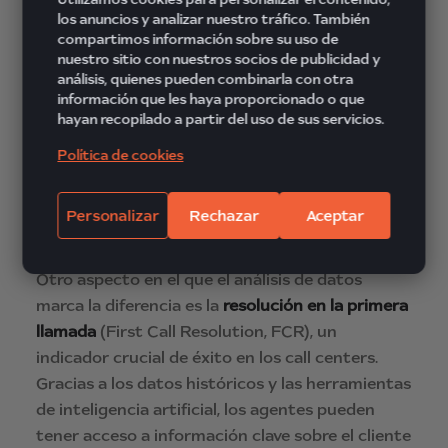
clientes, lo que maximiza las oportunidades
los anuncios y analizar nuestro tráfico. También
de conversión y minimiza los intentos fallidos.
compartimos información sobre su uso de
nuestro sitio con nuestros socios de publicidad y
análisis, quienes pueden combinarla con otra
información que les haya proporcionado o que
hayan recopilado a partir del uso de sus servicios.
Resolución en la
Política de cookies
primera llamada:
Indicador clave
Personalizar
Rechazar
Aceptar
Otro aspecto en el que el análisis de datos
marca la diferencia es la
resolución en la primera
llamada
(First Call Resolution, FCR), un
indicador crucial de éxito en los call centers.
Gracias a los datos históricos y las herramientas
de inteligencia artificial, los agentes pueden
tener acceso a información clave sobre el cliente