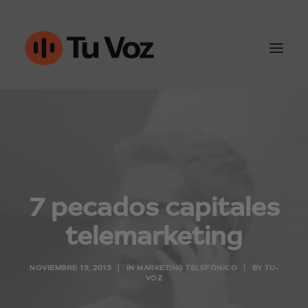
Atención al cliente
Ventas y outbound
IA & Automatización
7 pecados capitales
Conoce Tu-Voz
telemarketing
Contacto
NOVIEMBRE 15, 2015
|
IN
MARKETING TELEFÓNICO
|
BY
TU-
VOZ
960452050