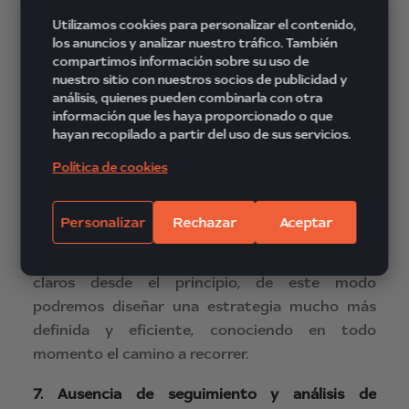
no serán los mismos que con empleados que
Utilizamos cookies para personalizar el contenido,
apenas están de paso por el sector.
los anuncios y analizar nuestro tráfico. También
compartimos información sobre su uso de
5.
No invertir los recursos necesarios
. Para
nuestro sitio con nuestros socios de publicidad y
análisis, quienes pueden combinarla con otra
conseguir buenos resultados habrá que
información que les haya proporcionado o que
disponer de los recursos necesarios. Recortar
hayan recopilado a partir del uso de sus servicios.
para evitar costes no reportará ningún
Política de cookies
beneficio significativo, más bien todo lo
contrario.
Personalizar
Rechazar
Aceptar
6.
No definir unos objetivos claros de campaña
.
Toda acción debe llevar un objetivo u objetivos
claros desde el principio, de este modo
podremos diseñar una estrategia mucho más
definida y eficiente, conociendo en todo
momento el camino a recorrer.
7.
Ausencia de seguimiento y análisis de