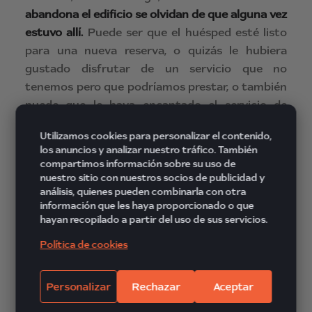
abandona el edificio se olvidan de que alguna vez
estuvo allí.
Puede ser que el huésped esté listo
para una nueva reserva, o quizás le hubiera
gustado disfrutar de un servicio que no
tenemos pero que podríamos prestar, o también
puede que le haya encantado el servicio de
habitaciones, pero en el hotel nadie tiene idea de
Utilizamos cookies para personalizar el contenido,
que se trata de algo que hacen bien… son cosas
los anuncios y analizar nuestro tráfico. También
que nunca se sabrán, ya que se ha perdido de
compartimos información sobre su uso de
vista al cliente.
nuestro sitio con nuestros socios de publicidad y
análisis, quienes pueden combinarla con otra
información que les haya proporcionado o que
hayan recopilado a partir del uso de sus servicios.
Como cualquier personalidad famosa,
lo difícil a
Política de cookies
veces no es llegar sino mantenerse
. El esfuerzo
realizado para lanzar o vender un producto,
Personalizar
Rechazar
Aceptar
resulta inútil si posteriormente no se tiene en
cuenta cómo se ha recibido ese producto o