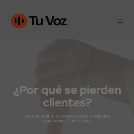
Atención al cliente
Ventas y outbound
IA & Automatización
¿Por qué se pierden
Conoce Tu-Voz
clientes?
Contacto
JUNIO 13, 2016
|
IN
COMUNICACIÓN Y ATENCIÓN
MULTICANAL
|
BY
TU-VOZ
960452050