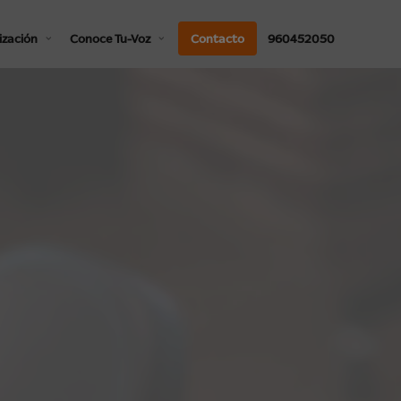
ización
Conoce Tu-Voz
Contacto
960452050