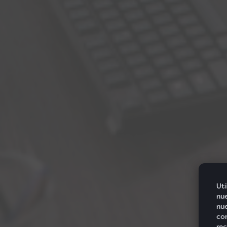
Uti
nue
nue
com
rec