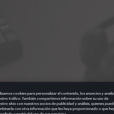
lizamos cookies para personalizar el contenido, los anuncios y analiz
stro tráfico. También compartimos información sobre su uso de
stro sitio con nuestros socios de publicidad y análisis, quienes pue
binarla con otra información que les haya proporcionado o que ha
opilado a partir del uso de sus servicios.