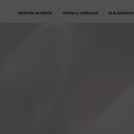
Atención al cliente
Ventas y outbound
IA & Automat