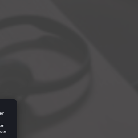
ar
den
yan