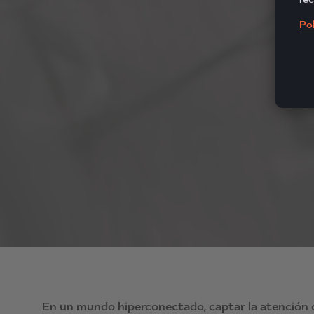
Pol
En un mundo hiperconectado, captar la atención del