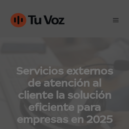
Atención al cliente
Ventas y outbound
Servicios externos
de atención al
IA & Automatización
cliente la solución
Conoce Tu-Voz
eficiente para
Contacto
empresas en 2025
960452050