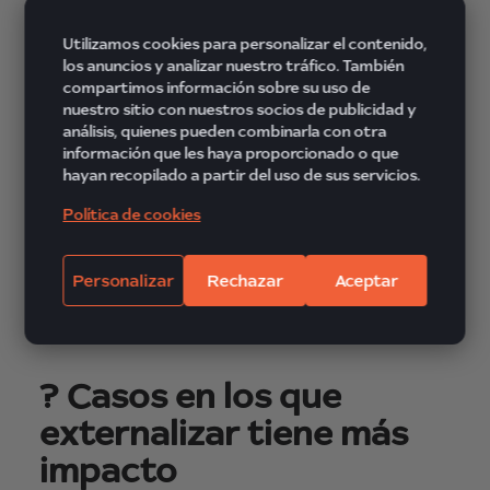
Telemarketing para empresas
Gestión de leads y formularios web
Utilizamos cookies para personalizar el contenido,
Encuestas de satisfacción y control de
los anuncios y analizar nuestro tráfico. También
compartimos información sobre su uso de
calidad
nuestro sitio con nuestros socios de publicidad y
Campañas multicanal personalizadas
análisis, quienes pueden combinarla con otra
información que les haya proporcionado o que
Contamos con tecnología avanzada, personal
hayan recopilado a partir del uso de sus servicios.
cualificado y una fuerte orientación a la mejora
Política de cookies
continua. Esto nos permite garantizar
resultados medibles y una atención al cliente
Personalizar
Rechazar
Aceptar
alineada con los objetivos de cada empresa.
? Casos en los que
externalizar tiene más
impacto