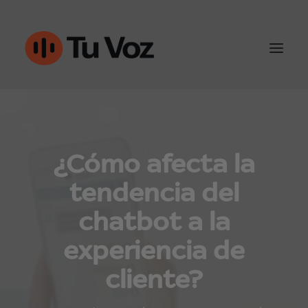
Atención al cliente
¿Cómo afecta la
Ventas y outbound
tendencia del
IA & Automatización
chatbot a la
Conoce Tu-Voz
experiencia de
Contacto
cliente?
960452050