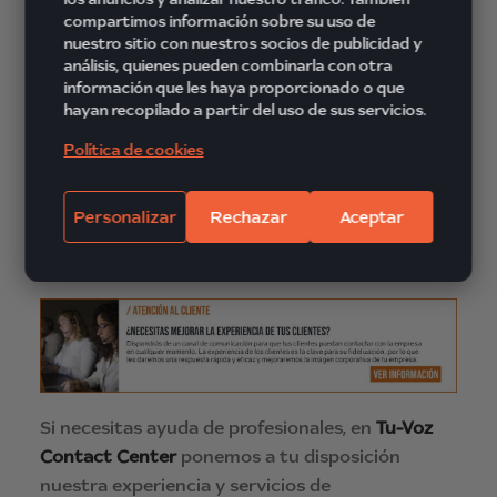
en chats es posible. ¿Por qué?
compartimos información sobre su uso de
nuestro sitio con nuestros socios de publicidad y
Porque se puede sistematizar los motivos de
análisis, quienes pueden combinarla con otra
información que les haya proporcionado o que
consulta, analizar la información recibida y
hayan recopilado a partir del uso de sus servicios.
mejorar las ofertas comerciales, los servicios de
postventa, avanzar en un proceso de venta,
Política de cookies
nutrir un lead… Además, también hacen que la
empresa sea infalible en temas como el branding
Personalizar
Rechazar
Aceptar
y el posicionamiento, ya que la información y las
palabras van a ser las más adecuadas y exactas.
Si necesitas ayuda de profesionales, en
Tu-Voz
Contact Center
ponemos a tu disposición
nuestra experiencia y servicios de