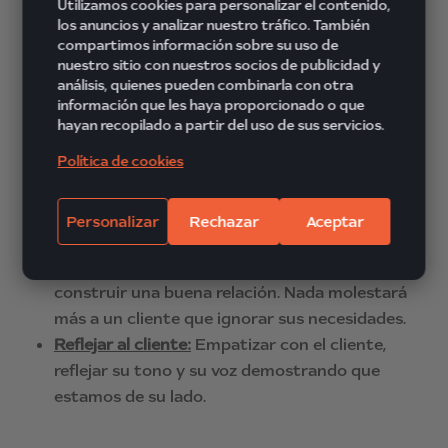
Utilizamos cookies para personalizar el contenido,
formas fáciles de establecer una buena relación
los anuncios y analizar nuestro tráfico. También
y demostrar esta conexión.
compartimos información sobre su uso de
nuestro sitio con nuestros socios de publicidad y
Romper el hielo:
los primeros segundos de
análisis, quienes pueden combinarla con otra
información que les haya proporcionado o que
cada llamada son esenciales, por lo que es
hayan recopilado a partir del uso de sus servicios.
importante romper el hielo al principio y
Política de cookies
desarmar al cliente, si llama enfadado, por
ejemplo, crear un clima más amable,
distendido, para hacer más fácil la
Personalizar
Rechazar
Aceptar
comunicación.
Escuchar con atención:
clave también para
construir una buena relación. Nada molestará
más a un cliente que ignorar sus necesidades.
Reflejar al cliente:
Empatizar con el cliente,
reflejar su tono y su voz demostrando que
estamos de su lado.