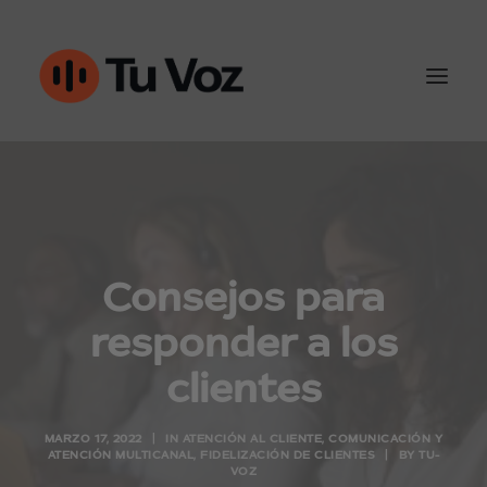
Atención al cliente
Ventas y outbound
Consejos para
IA & Automatización
responder a los
Conoce Tu-Voz
clientes
Contacto
MARZO 17, 2022
|
IN
ATENCIÓN AL CLIENTE
,
COMUNICACIÓN Y
ATENCIÓN MULTICANAL
,
FIDELIZACIÓN DE CLIENTES
|
BY
TU-
VOZ
960452050